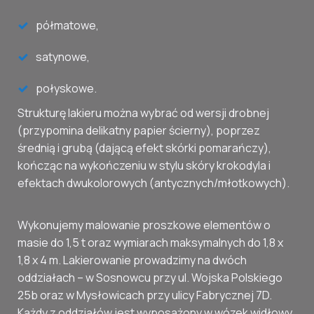
półmatowe,
satynowe,
połyskowe.
Strukturę lakieru można wybrać od wersji drobnej
(przypomina delikatny papier ścierny), poprzez
średnią i grubą (dającą efekt skórki pomarańczy),
kończąc na wykończeniu w stylu skóry krokodyla i
efektach dwukolorowych (antycznych/młotkowych).
Wykonujemy malowanie proszkowe elementów o
masie do 1,5 t oraz wymiarach maksymalnych do 1,8 x
1,8 x 4 m. Lakierowanie prowadzimy na dwóch
oddziałach – w Sosnowcu przy ul. Wojska Polskiego
25b oraz w Mysłowicach przy ulicy Fabrycznej 7D.
Każdy z oddziałów jest wyposażony w wózek widłowy.