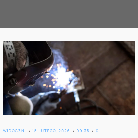
•
•
•
WIDOCZNI
18 LUTEGO, 2026
09:35
0