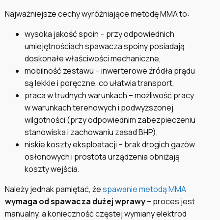
Najważniejsze cechy wyróżniające metodę MMA to:
wysoka jakość spoin – przy odpowiednich
umiejętnościach spawacza spoiny posiadają
doskonałe właściwości mechaniczne,
mobilność zestawu – inwerterowe źródła prądu
są lekkie i poręczne, co ułatwia transport,
praca w trudnych warunkach – możliwość pracy
w warunkach terenowych i podwyższonej
wilgotności (przy odpowiednim zabezpieczeniu
stanowiska i zachowaniu zasad BHP),
niskie koszty eksploatacji – brak drogich gazów
osłonowych i prostota urządzenia obniżają
koszty wejścia.
Należy jednak pamiętać, że
spawanie metodą MMA
wymaga od spawacza dużej wprawy
– proces jest
manualny, a konieczność częstej wymiany elektrod