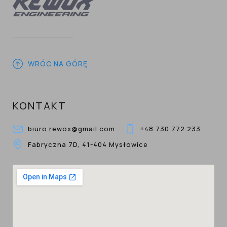
WRÓC NA GÓRĘ
KONTAKT
biuro.rewox@gmail.com
+48 730 772 233
Fabryczna 7D, 41-404 Mysłowice