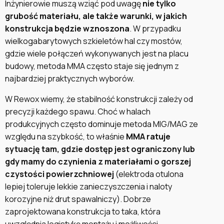
Inżynierowie muszą wziąć pod uwagę
nie tylko
grubość materiału, ale także warunki, w jakich
konstrukcja będzie wznoszona
. W przypadku
wielkogabarytowych szkieletów hal czy mostów,
gdzie wiele połączeń wykonywanych jest na placu
budowy, metoda MMA często staje się jednym z
najbardziej praktycznych wyborów.
W Rewox wiemy, że stabilność konstrukcji zależy od
precyzji każdego spawu. Choć w halach
produkcyjnych często dominuje metoda MIG/MAG ze
względu na szybkość, to właśnie
MMA ratuje
sytuację tam, gdzie dostęp jest ograniczony lub
gdy mamy do czynienia z materiałami o gorszej
czystości powierzchniowej
(elektroda otulona
lepiej toleruje lekkie zanieczyszczenia i naloty
korozyjne niż drut spawalniczy). Dobrze
zaprojektowana konstrukcja to taka, która
uwzględnia logistykę montażu i możliwości